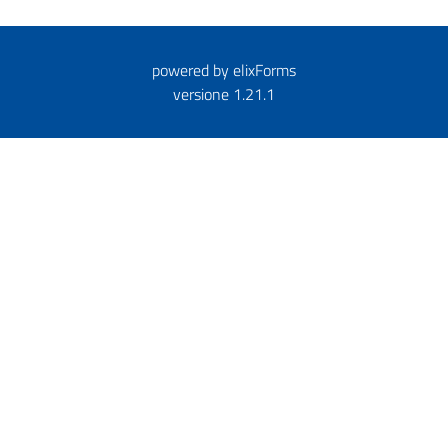
powered by
elixForms
versione 1.21.1